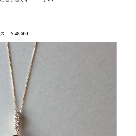
￥48,600