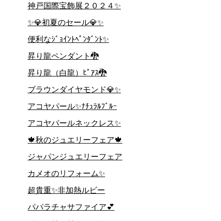
神戸国際宝飾展２０２４✨
✨💎初夏のセール💎✨
便利なｼﾞｮｲﾝﾄﾍﾟﾝﾀﾞﾝﾄ✨
昇り龍ペンダント🐉
昇り龍（白龍）ﾋﾟｱｽ🐉
ブラウンダイヤモンド💎✨
アコヤパール✨ﾅﾁｭﾗﾙﾌﾞﾙｰ
アコヤパールネックレス✨
🍁秋のジュエリーフェア🍁
ジャパンジュエリーフェア
カメオのリフォーム✨
超貴重✨非加熱ルビー
パパラチャサファイア💕