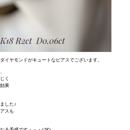
ダイヤモンドがキュートなピアスでございます。
、
じく
効果
ました♪
アスも
予感です・・・(;'∀')