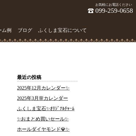
お気軽にお電話ください
099-259-0658
ーム例
ブログ
ふくしま宝石について
最近の投稿
2025年12月カレンダー✨
2025年3月🌸カレンダー
ふくしま宝石✨ｵﾘｼﾞﾅﾙﾁｬｰﾑ
✨おまとめ買いセール✨
ホールダイヤモンド💎✨