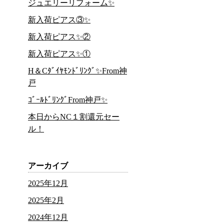
ジュエリーリフォーム✨
新入荷ピアス③✨
新入荷ピアス✨②
新入荷ピアス✨①
H＆Cﾀﾞｲﾔﾓﾝﾄﾞﾘﾝｸﾞ✨From神
戸
ｺﾞｰﾙﾄﾞﾘﾝｸﾞFrom神戸✨
本日からNC１割還元セー
ル！
アーカイブ
2025年12月
2025年2月
2024年12月