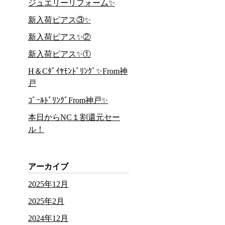
ジュエリーリフォーム✨
新入荷ピアス③✨
新入荷ピアス✨②
新入荷ピアス✨①
H＆Cﾀﾞｲﾔﾓﾝﾄﾞﾘﾝｸﾞ✨From神
戸
ｺﾞｰﾙﾄﾞﾘﾝｸﾞFrom神戸✨
本日からNC１割還元セー
ル！
アーカイブ
2025年12月
2025年2月
2024年12月