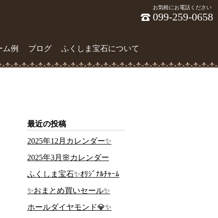
お気軽にお電話ください
099-259-0658
ーム例
ブログ
ふくしま宝石について
最近の投稿
2025年12月カレンダー✨
2025年3月🌸カレンダー
ふくしま宝石✨ｵﾘｼﾞﾅﾙﾁｬｰﾑ
✨おまとめ買いセール✨
ホールダイヤモンド💎✨