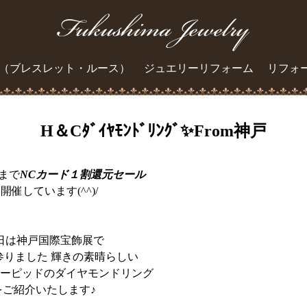
（ブレスレット・ルース）
ジュエリーリフォーム
リフォ
H＆Cﾀﾞｲﾔﾓﾝﾄﾞﾘﾝｸﾞ✨From神戸
）まで
NCカード１割還元セール
開催しています(^^)/
日は神戸国際宝飾展で
参りました 輝きの素晴らしい
ーピッドのダイヤモンドリング
をご紹介いたします♪