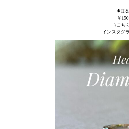
🔶H
￥15
☟こち
インスタグ