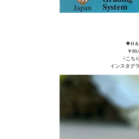
🔶H
￥8
☟こち
インスタグ