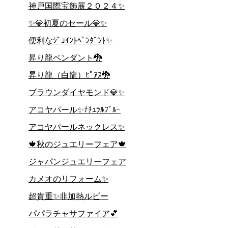
神戸国際宝飾展２０２４✨
✨💎初夏のセール💎✨
便利なｼﾞｮｲﾝﾄﾍﾟﾝﾀﾞﾝﾄ✨
昇り龍ペンダント🐉
昇り龍（白龍）ﾋﾟｱｽ🐉
ブラウンダイヤモンド💎✨
アコヤパール✨ﾅﾁｭﾗﾙﾌﾞﾙｰ
アコヤパールネックレス✨
🍁秋のジュエリーフェア🍁
ジャパンジュエリーフェア
カメオのリフォーム✨
超貴重✨非加熱ルビー
パパラチャサファイア💕