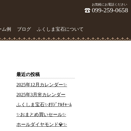
お気軽にお電話ください
099-259-0658
ーム例
ブログ
ふくしま宝石について
最近の投稿
2025年12月カレンダー✨
2025年3月🌸カレンダー
ふくしま宝石✨ｵﾘｼﾞﾅﾙﾁｬｰﾑ
✨おまとめ買いセール✨
ホールダイヤモンド💎✨