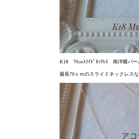
K18 70㎝ｽﾗｲﾄﾞﾈｯｸﾚｽ 南洋
最長70ｃｍのスライドネックレス