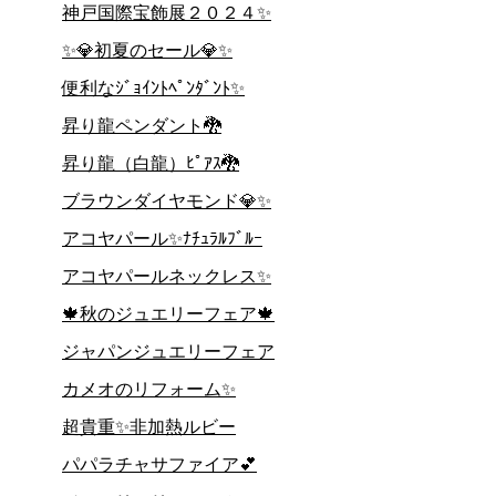
神戸国際宝飾展２０２４✨
✨💎初夏のセール💎✨
便利なｼﾞｮｲﾝﾄﾍﾟﾝﾀﾞﾝﾄ✨
昇り龍ペンダント🐉
昇り龍（白龍）ﾋﾟｱｽ🐉
ブラウンダイヤモンド💎✨
アコヤパール✨ﾅﾁｭﾗﾙﾌﾞﾙｰ
アコヤパールネックレス✨
🍁秋のジュエリーフェア🍁
ジャパンジュエリーフェア
カメオのリフォーム✨
超貴重✨非加熱ルビー
パパラチャサファイア💕