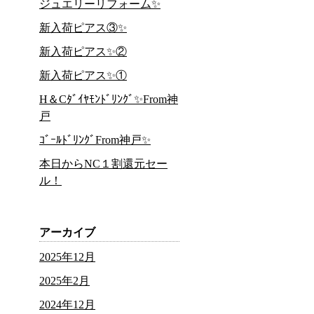
ジュエリーリフォーム✨
新入荷ピアス③✨
新入荷ピアス✨②
新入荷ピアス✨①
H＆Cﾀﾞｲﾔﾓﾝﾄﾞﾘﾝｸﾞ✨From神
戸
ｺﾞｰﾙﾄﾞﾘﾝｸﾞFrom神戸✨
本日からNC１割還元セー
ル！
アーカイブ
2025年12月
2025年2月
2024年12月