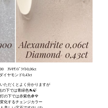
900 ｱﾚｷｻﾝﾄﾞﾗｲﾄ0,06ct
ダイヤモンド0,43ct
いただくとよく分かりますが
光の下では青緑色🐬🍃
灯の下では赤紫色🍇🌹
変化するチェンジカラー
も美しい宝石です(*^-^*)