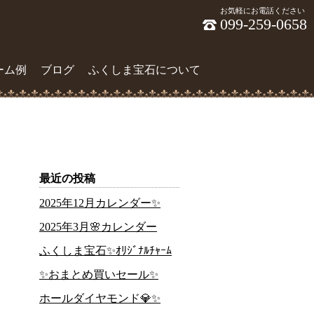
お気軽にお電話ください
099-259-0658
ーム例
ブログ
ふくしま宝石について
最近の投稿
2025年12月カレンダー✨
2025年3月🌸カレンダー
ふくしま宝石✨ｵﾘｼﾞﾅﾙﾁｬｰﾑ
✨おまとめ買いセール✨
ホールダイヤモンド💎✨