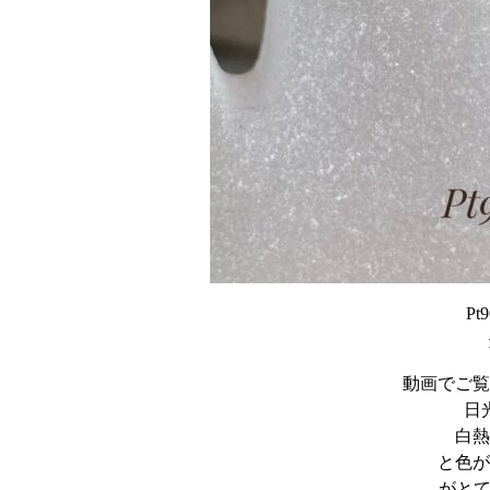
Pt
動画でご覧
日
白熱
と色が
がとて