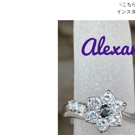
☟こち
インス