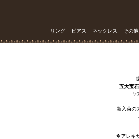
リング
ピアス
ネックレス
その他
五大宝石
✨
新入荷の
🔶アレキサ