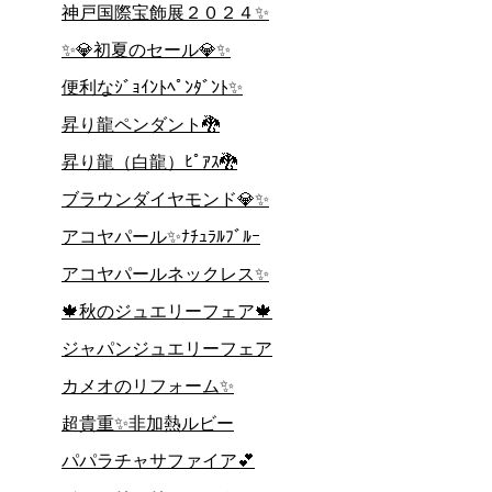
神戸国際宝飾展２０２４✨
✨💎初夏のセール💎✨
便利なｼﾞｮｲﾝﾄﾍﾟﾝﾀﾞﾝﾄ✨
昇り龍ペンダント🐉
昇り龍（白龍）ﾋﾟｱｽ🐉
ブラウンダイヤモンド💎✨
アコヤパール✨ﾅﾁｭﾗﾙﾌﾞﾙｰ
アコヤパールネックレス✨
🍁秋のジュエリーフェア🍁
ジャパンジュエリーフェア
カメオのリフォーム✨
超貴重✨非加熱ルビー
パパラチャサファイア💕