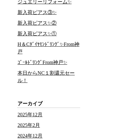
ジュエリーリフォーム✨
新入荷ピアス③✨
新入荷ピアス✨②
新入荷ピアス✨①
H＆Cﾀﾞｲﾔﾓﾝﾄﾞﾘﾝｸﾞ✨From神
戸
ｺﾞｰﾙﾄﾞﾘﾝｸﾞFrom神戸✨
本日からNC１割還元セー
ル！
アーカイブ
2025年12月
2025年2月
2024年12月