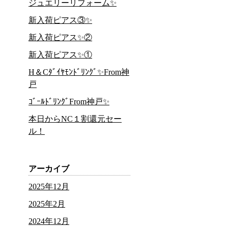
ジュエリーリフォーム✨
新入荷ピアス③✨
新入荷ピアス✨②
新入荷ピアス✨①
H＆Cﾀﾞｲﾔﾓﾝﾄﾞﾘﾝｸﾞ✨From神
戸
ｺﾞｰﾙﾄﾞﾘﾝｸﾞFrom神戸✨
本日からNC１割還元セー
ル！
アーカイブ
2025年12月
2025年2月
2024年12月