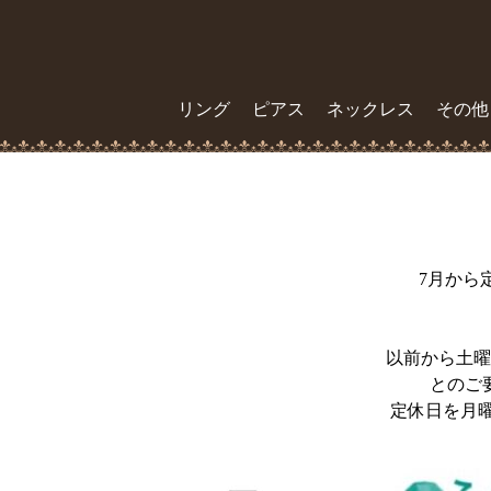
リング
ピアス
ネックレス
その他
7月から
以前から土曜
とのご
定休日を月