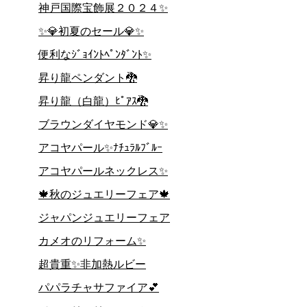
神戸国際宝飾展２０２４✨
✨💎初夏のセール💎✨
便利なｼﾞｮｲﾝﾄﾍﾟﾝﾀﾞﾝﾄ✨
昇り龍ペンダント🐉
昇り龍（白龍）ﾋﾟｱｽ🐉
ブラウンダイヤモンド💎✨
アコヤパール✨ﾅﾁｭﾗﾙﾌﾞﾙｰ
アコヤパールネックレス✨
🍁秋のジュエリーフェア🍁
ジャパンジュエリーフェア
カメオのリフォーム✨
超貴重✨非加熱ルビー
パパラチャサファイア💕