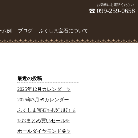
お気軽にお電話ください
099-259-0658
ーム例
ブログ
ふくしま宝石について
最近の投稿
2025年12月カレンダー✨
2025年3月🌸カレンダー
ふくしま宝石✨ｵﾘｼﾞﾅﾙﾁｬｰﾑ
✨おまとめ買いセール✨
ホールダイヤモンド💎✨