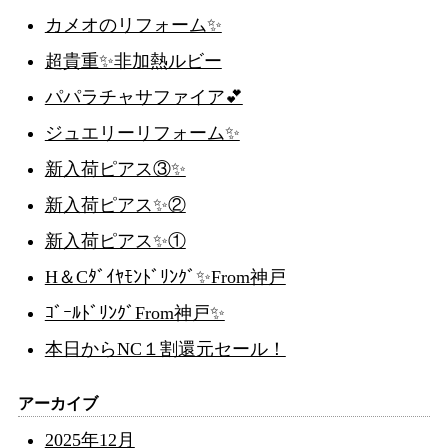
カメオのリフォーム✨
超貴重✨非加熱ルビー
パパラチャサファイア💕
ジュエリーリフォーム✨
新入荷ピアス③✨
新入荷ピアス✨②
新入荷ピアス✨①
H＆Cﾀﾞｲﾔﾓﾝﾄﾞﾘﾝｸﾞ✨From神戸
ｺﾞｰﾙﾄﾞﾘﾝｸﾞFrom神戸✨
本日からNC１割還元セール！
アーカイブ
2025年12月