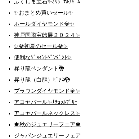
ふくしま宝石✨ｵﾘｼﾞﾅﾙﾁｬｰﾑ
✨おまとめ買いセール✨
ホールダイヤモンド💎✨
神戸国際宝飾展２０２４✨
✨💎初夏のセール💎✨
便利なｼﾞｮｲﾝﾄﾍﾟﾝﾀﾞﾝﾄ✨
昇り龍ペンダント🐉
昇り龍（白龍）ﾋﾟｱｽ🐉
ブラウンダイヤモンド💎✨
アコヤパール✨ﾅﾁｭﾗﾙﾌﾞﾙｰ
アコヤパールネックレス✨
🍁秋のジュエリーフェア🍁
ジャパンジュエリーフェア