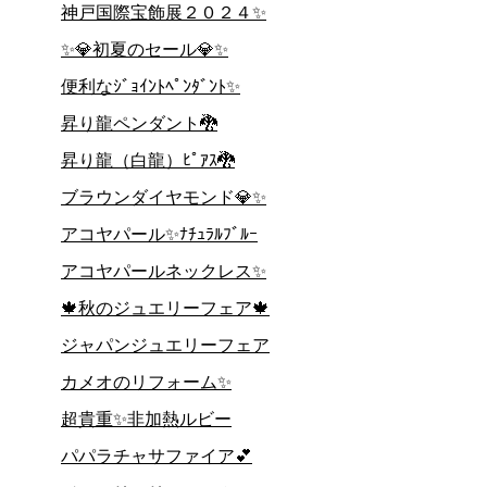
神戸国際宝飾展２０２４✨
✨💎初夏のセール💎✨
便利なｼﾞｮｲﾝﾄﾍﾟﾝﾀﾞﾝﾄ✨
昇り龍ペンダント🐉
昇り龍（白龍）ﾋﾟｱｽ🐉
ブラウンダイヤモンド💎✨
アコヤパール✨ﾅﾁｭﾗﾙﾌﾞﾙｰ
アコヤパールネックレス✨
🍁秋のジュエリーフェア🍁
ジャパンジュエリーフェア
カメオのリフォーム✨
超貴重✨非加熱ルビー
パパラチャサファイア💕