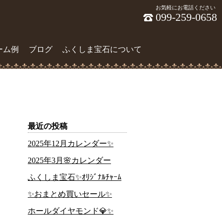
お気軽にお電話ください
099-259-0658
ーム例
ブログ
ふくしま宝石について
最近の投稿
2025年12月カレンダー✨
2025年3月🌸カレンダー
ふくしま宝石✨ｵﾘｼﾞﾅﾙﾁｬｰﾑ
✨おまとめ買いセール✨
ホールダイヤモンド💎✨