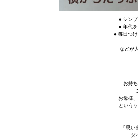
● シン
● 年代
● 毎日つ
などが
お持ち
お母様、
というケ
「思い
ダ