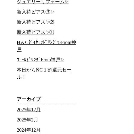
ジュエリーリフォーム✨
新入荷ピアス③✨
新入荷ピアス✨②
新入荷ピアス✨①
H＆Cﾀﾞｲﾔﾓﾝﾄﾞﾘﾝｸﾞ✨From神
戸
ｺﾞｰﾙﾄﾞﾘﾝｸﾞFrom神戸✨
本日からNC１割還元セー
ル！
アーカイブ
2025年12月
2025年2月
2024年12月