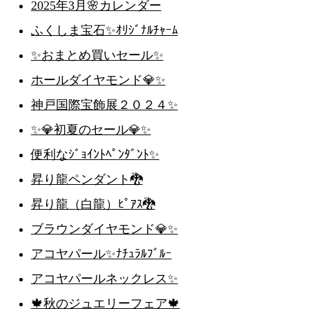
2025年3月🌸カレンダー
ふくしま宝石✨ｵﾘｼﾞﾅﾙﾁｬｰﾑ
✨おまとめ買いセール✨
ホールダイヤモンド💎✨
神戸国際宝飾展２０２４✨
✨💎初夏のセール💎✨
便利なｼﾞｮｲﾝﾄﾍﾟﾝﾀﾞﾝﾄ✨
昇り龍ペンダント🐉
昇り龍（白龍）ﾋﾟｱｽ🐉
ブラウンダイヤモンド💎✨
アコヤパール✨ﾅﾁｭﾗﾙﾌﾞﾙｰ
アコヤパールネックレス✨
🍁秋のジュエリーフェア🍁