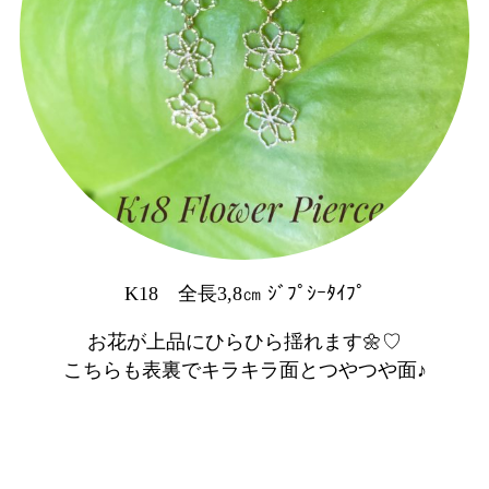
K18 全長3,8㎝ ｼﾞﾌﾟｼｰﾀｲﾌﾟ
お花が上品にひらひら揺れます🌼♡
こちらも表裏でキラキラ面とつやつや面♪