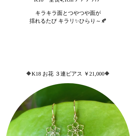
キラキラ面とつやつや面が
揺れるたび キラリ✨ひらり～🍂
🔶K18 お花 ３連ピアス ￥21,000🔶