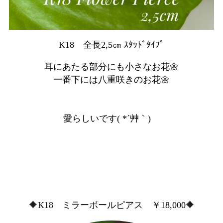
K18 全長2,5㎝ ｽﾀｯﾄﾞﾀｲﾌﾟ
耳にあたる部分にも小さなお花🌼
一番下には八重咲きのお花🌼
愛らしいです( *´艸｀)
🔶K18 ミラーボールピアス ￥18,000🔶