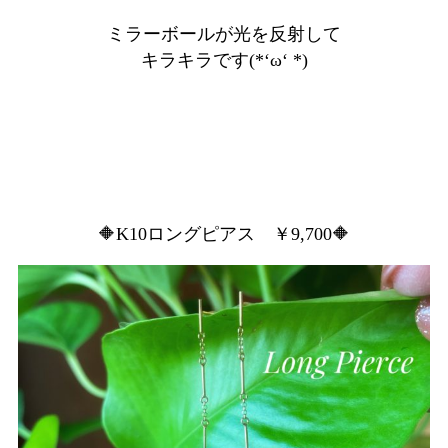
ミラーボールが光を反射して
キラキラです(*‘ω‘ *)
🔶K10ロングピアス ￥9,700🔶