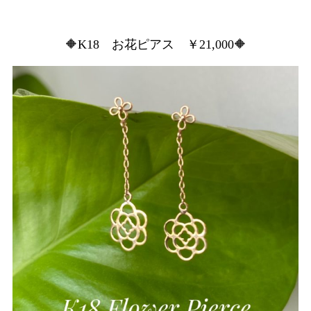
🔶K18 お花ピアス ￥21,000🔶