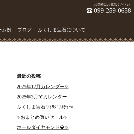
お気軽にお電話ください
099-259-0658
ーム例
ブログ
ふくしま宝石について
最近の投稿
2025年12月カレンダー✨
2025年3月🌸カレンダー
ふくしま宝石✨ｵﾘｼﾞﾅﾙﾁｬｰﾑ
✨おまとめ買いセール✨
ホールダイヤモンド💎✨