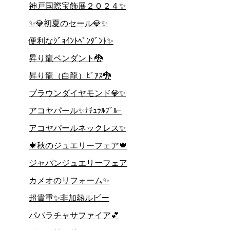
神戸国際宝飾展２０２４✨
✨💎初夏のセール💎✨
便利なｼﾞｮｲﾝﾄﾍﾟﾝﾀﾞﾝﾄ✨
昇り龍ペンダント🐉
昇り龍（白龍）ﾋﾟｱｽ🐉
ブラウンダイヤモンド💎✨
アコヤパール✨ﾅﾁｭﾗﾙﾌﾞﾙｰ
アコヤパールネックレス✨
🍁秋のジュエリーフェア🍁
ジャパンジュエリーフェア
カメオのリフォーム✨
超貴重✨非加熱ルビー
パパラチャサファイア💕