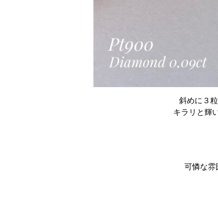
斜めに３粒
キラリと輝
可憐な雰囲