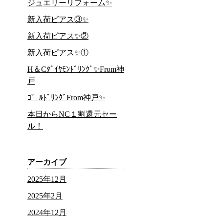
ジュエリーリフォーム✨
新入荷ピアス③✨
新入荷ピアス✨②
新入荷ピアス✨①
H＆Cﾀﾞｲﾔﾓﾝﾄﾞﾘﾝｸﾞ✨From神
戸
ｺﾞｰﾙﾄﾞﾘﾝｸﾞFrom神戸✨
本日からNC１割還元セー
ル！
アーカイブ
2025年12月
2025年2月
2024年12月